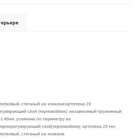
терьере
лопковый, стеганый на холконе;ортопена 20
егулирующий слой (термовойлок); независимый пружинный
-140мм; усиление по периметру из
терморегулирующий слой(термовойлок); ортопена 20 мм;
лопковый, стеганый на холконе.