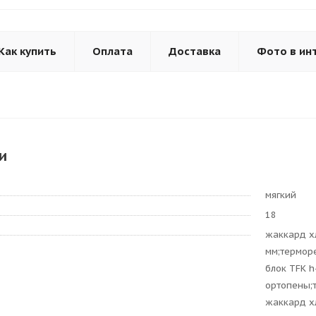
Как купить
Оплата
Доставка
Фото в ин
и
мягкий
18
жаккард х
мм;термор
блок TFK h
ортопены;
жаккард х