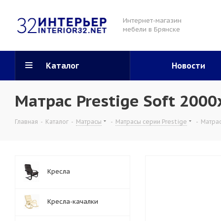
Интернет-магазин
мебели в Брянске
Каталог
Новости
Матрас Prestige Soft 200
Главная
-
Каталог
-
Матрасы
-
Матрасы серии Prestige
-
Матрас
Кресла
Кресла-качалки