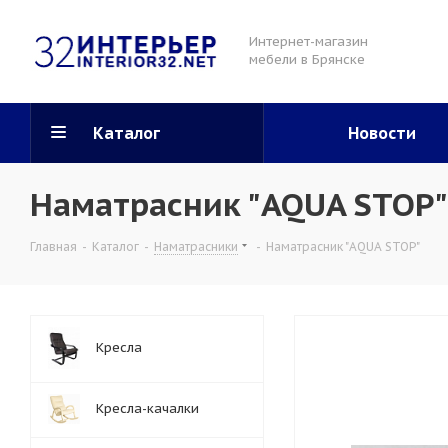
Интернет-магазин
мебели в Брянске
Каталог
Новости
Наматрасник "AQUA STOP"
Главная
-
Каталог
-
Наматрасники
-
Наматрасник "AQUA STOP"
Кресла
Кресла-качалки