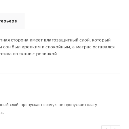
терьере
атная сторона имеет влагозащитный слой, который
обы сон был крепким и спокойным, а матрас оставался
тика из ткани с резинкой.
ный слой: пропускает воздух, не пропускает влагу
нь