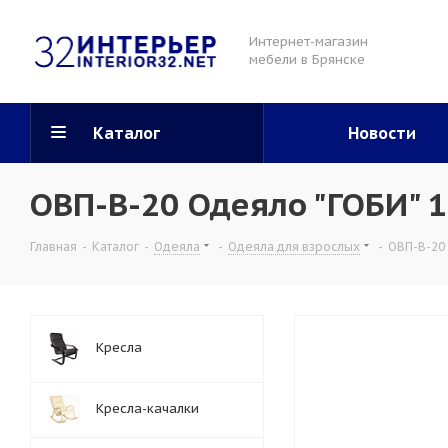
Интернет-магазин
мебели в Брянске
Каталог
Новости
ОВП-В-20 Одеяло "ГОБИ" 
Главная
-
Каталог
-
Одеяла
-
Одеяла для взрослых
-
ОВП-В-20
Кресла
Кресла-качалки