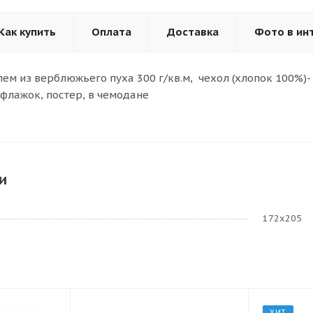
Как купить
Оплата
Доставка
Фото в ин
лем из верблюжьего пуха 300 г/кв.м, чехол (хлопок 100%)
 флажок, постер, в чемодане
и
172х205
ХИТ