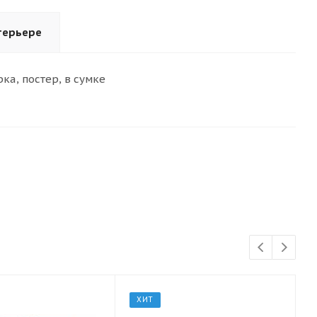
терьере
рка, постер, в сумке
ХИТ