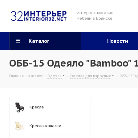
Интернет-магазин
мебели в Брянске
Каталог
Новости
ОББ-15 Одеяло "Bamboo" 
Главная
-
Каталог
-
Одеяла
-
Одеяла для взрослых
-
ОББ-15 О
Кресла
Кресла-качалки