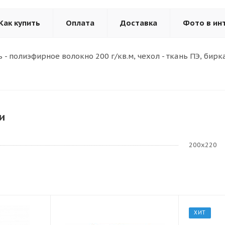
Как купить
Оплата
Доставка
Фото в ин
 - полиэфирное волокно 200 г/кв.м, чехол - ткань ПЭ, бирка
и
200х220
ХИТ