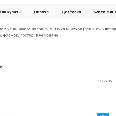
Как купить
Оплата
Доставка
Фото в ин
ем из льняного волокна 200 г/кв.м, чехол (лен 50%, хлопок
а, флажок, постер, в чемодане
и
172х205
ХИТ