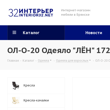
Интернет-магазин
мебели в Брянске
Каталог
Новости
ОЛ-О-20 Одеяло "ЛЁН" 17
Главная
-
Каталог
-
Одеяла
-
Одеяла для взрослых
-
ОЛ-О-20 О
Кресла
Кресла-качалки