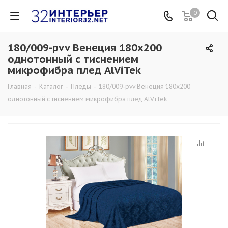
0
180/009-pvv Венеция 180х200
однотонный с тиснением
микрофибра плед AlViTek
Главная
-
Каталог
-
Пледы
-
180/009-pvv Венеция 180х200
однотонный с тиснением микрофибра плед AlViTek