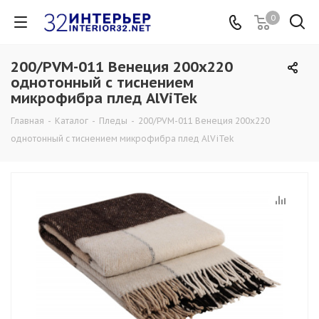
0
200/PVM-011 Венеция 200х220
однотонный с тиснением
микрофибра плед AlViTek
Главная
-
Каталог
-
Пледы
-
200/PVM-011 Венеция 200х220
однотонный с тиснением микрофибра плед AlViTek