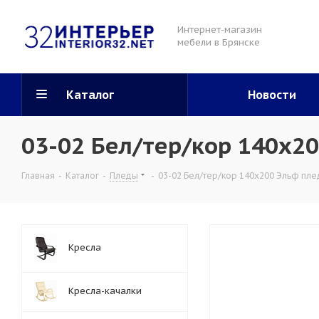
Интернет-магазин
мебели в Брянске
Каталог
Новости
03-02 Бел/тер/кор 140х2
Главная
-
Каталог
-
Пледы
-
03-02 Бел/тер/кор 140х200 Эльф пле
Кресла
Кресла-качалки