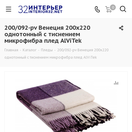
0
200/092-pv Венеция 200х220
однотонный с тиснением
микрофибра плед AlViTek
Главная
-
Каталог
-
Пледы
-
200/092-pv Венеция 200х220
однотонный с тиснением микрофибра плед AlViTek