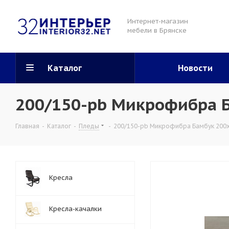
Интернет-магазин
мебели в Брянске
Каталог
Новости
200/150-pb Микрофибра Б
Главная
-
Каталог
-
Пледы
-
200/150-pb Микрофибра Бамбук 200х
Кресла
Кресла-качалки