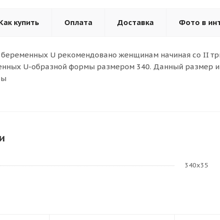
Как купить
Оплата
Доставка
Фото в ин
 беременных U рекомендовано женщинам начиная со II т
енных U-образной формы размером 340. Данный размер и 
вы
и
340х35