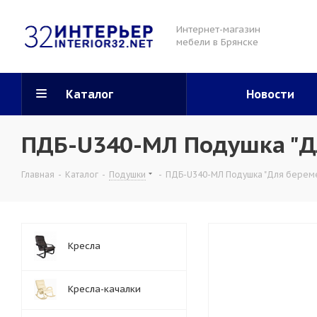
Интернет-магазин
мебели в Брянске
Каталог
Новости
ПДБ-U340-МЛ Подушка "Д
Главная
-
Каталог
-
Подушки
-
ПДБ-U340-МЛ Подушка "Для береме
Кресла
Кресла-качалки