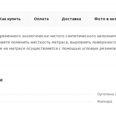
Как купить
Оплата
Доставка
Фото в ин
ременного экологически чистого синтетического наполни
ожете поменять жесткость матраса, выровнять поверхность
 на матрасе осуществляется с помощью угловых резинов
и
Ортопена 
Жаккард